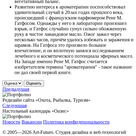
вегетативный баланс.
Развитию интереса к ароматерапии поспособствовал
удивительный случай в 20-ых годах прошлого века,
происшедший с французским парфюмером Рене М.
Гатфосом. Однажды у него в лаборатории произошел
взрыв, и Гатфос случайно сунул сильно обожженную
руку в чистое лавандовое масло. Ожог зажил через
несколько часов, причём удалось избежать и заражения и
шрамов. На Гатфоса это произвело большое
впечатление, и он вплотную занялся исследованием
лечебного и косметического потенциала эфирных масел.
На Западе именно Рене М. Гатфос считается
изобретателем термина "ароматерапия" - такое название
он дал своей первой книге.
Оценить
Предыдущая
Редизайн сайта «Охота, Рыбалка, Туризм»
Следующая
Настольный календарь «Оазис»
Новости
Вакансии
Политика конфиденциальности
© 2005—2026 Art-Futuro. Студия дизайна и веб-технологий