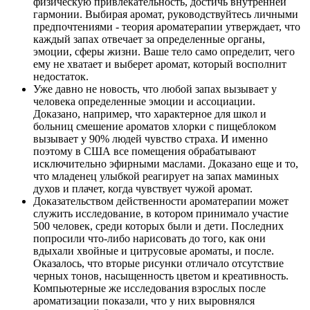
физическую привлекательность, достичь внутренней
гармонии. Выбирая аромат, руководствуйтесь личными
предпочтениями - теория ароматерапии утверждает, что
каждый запах отвечает за определенные органы,
эмоции, сферы жизни. Ваше тело само определит, чего
ему не хватает и выберет аромат, который восполнит
недостаток.
Уже давно не новость, что любой запах вызывает у
человека определенные эмоции и ассоциации.
Доказано, например, что характерное для школ и
больниц смешение ароматов хлорки с пищеблоком
вызывает у 90% людей чувство страха. И именно
поэтому в США все помещения обрабатывают
исключительно эфирными маслами. Доказано еще и то,
что младенец улыбкой реагирует на запах маминых
духов и плачет, когда чувствует чужой аромат.
Доказательством действенности ароматерапии может
служить исследование, в котором принимало участие
500 человек, среди которых были и дети. Последних
попросили что-либо нарисовать до того, как они
вдыхали хвойные и цитрусовые ароматы, и после.
Оказалось, что вторые рисунки отличало отсутствие
черных тонов, насыщенность цветом и креативность.
Компьютерные же исследования взрослых после
ароматизации показали, что у них выровнялся