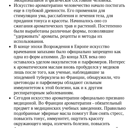
эмоциональное и физическое состояние человека.
Искусство ароматерапии человечество начало постигать
еще в глубокой древности. Его применяли для
стимуляции ума, расслабления и лечения тела, для
придания тонуса и красоты. Начиналось оно со
сжигания ароматических трав и растений. Постепенно
были выработаны различные формы, позволявшие
"удерживать" ароматы, рецепты и методы их
использования.
В конце эпохи Возрождения в Европе искусство
врачевания запахами было официально запрещено как
одна из форм алхимии. До конца XIX века оно
оставалось уделом оккультистов и парфюмеров. Интерес
к ароматическим маслам вновь пробудился у медиков
лишь после того, как ученые, наблюдавшие за
эпидемией туберкулеза во Франции, обнаружили, что
цветоводы и парфюмеры обладают сильным
иммунитетом к этой болезни, как и к другим
респираторным заболеваниям.
Сегодня искусство ароматерапии официально признано
медициной. Во Франции ароматерапия - обязательный
предмет в медицинских учебных заведениях. Правильно
подобранные эфирные масла помогут Вам снять стресс,
повысить тонус, иммунитет, ощутить красоту
окружающего мира, излечить болезни, повысить