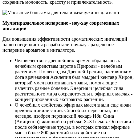
сохранить молодость, красоту и привлекательность.
Мультираздельное испарение - ноу-хау современных
ингаляций
Для повышения эффективности ароматических ингаляций
наши специалисты разработали ноу-хау - раздельное
испарение ароматов в ингаляторе.
Человечество с древнейших времен обращалось к
лечебным средствам царства Природы - целебным
растениям. По легендам Древней Греции, наставником
бога врачевания Асклепия был мыдрый кентавр Хирон,
который умел распознавать травы, помогающие
излечить разные болезни. Энергия и целебная сила
растительного мира сосредоточены в эфирных маслах -
концентрированных экстрактах растений.
О лечебных свойствах эфирных масел знали еще люди
древних цивилизаций. Способ их перегонки, по
легенде, изобрел персидский лекарь Ибн Сина
(Авиценна), живший на рубеже X-XI веков. Он оставил
после себя научные труды, в которых описал эфирные
масла более 800 растений и их действие на